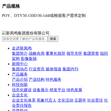
产品规格
POY、DTY50-150D/36-144f或根据客户需求定制
走进新凤鸣
集团简介
战略布局
董事长致辞
领导关怀
集团荣誉
组织
架构
影像集锦
新闻中心
集团动态
行业资讯
媒体报道
集团内刊
产品服务
产品介绍
产业结构
特色服务
科技创新
信息化建设
设备展示
研发平台
绿色发展
企业文化
企业文化体系
形象代言人
文化活动
主题年
社会责任
社
会责任报告
党群联动