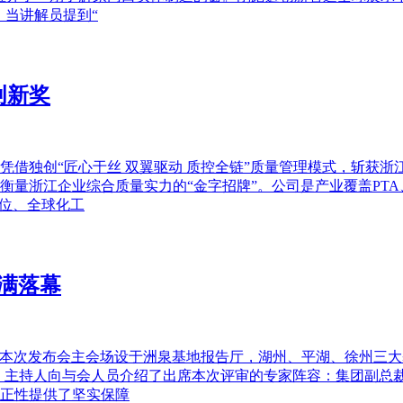
，当讲解员提到“
创新奖
凭借独创“匠心于丝 双翼驱动 质控全链”质量管理模式，斩获
衡量浙江企业综合质量实力的“金字招牌”。公司是产业覆盖PT
5位、全球化工
满落幕
。本次发布会主会场设于洲泉基地报告厅，湖州、平湖、徐州三大基
，主持人向与会人员介绍了出席本次评审的专家阵容：集团副总
正性提供了坚实保障