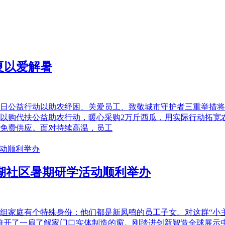
夏以爱解暑
日公益行动以助农纾困、关爱员工、致敬城市守护者三重举措将
以购代扶公益助农行动，暖心采购2万斤西瓜，用实际行动拓宽
免费供应。面对持续高温，员工
凰湖社区暑期研学活动顺利举办
中5组家庭有个特殊身份：他们都是新凤鸣的员工子女。对这群“小
是推开了一扇了解家门口实体制造的窗。刚踏进创新智造全球展示