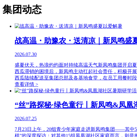
集团动态
战高温・助豫农・送清凉｜新凤鸣盛
2026.07.30
盛夏伏天，热浪灼灼面对持续高温天气新凤鸣集团开启夏
西瓜滞销的困境后，新凤鸣主动扛起社会责任，积极开展
西瓜陆续配送至集团总部及各基地食堂，在员工用餐时段
查看详情 >
“丝”路探秘·绿色童行丨新凤鸣&凤
2026.07.25
7月23日上午，20组青少年家庭走进新凤鸣集团——其
样”的深度探访；对其他15组凤凰湖社区家庭而言，则