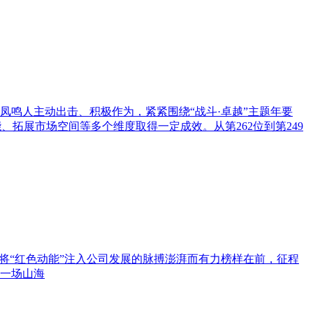
凤鸣人主动出击、积极作为，紧紧围绕“战斗·卓越”主题年要
拓展市场空间等多个维度取得一定成效。从第262位到第249
将“红色动能”注入公司发展的脉搏澎湃而有力榜样在前，征程
一场山海