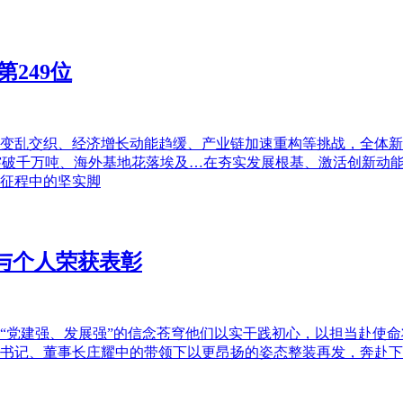
第249位
境变乱交织、经济增长动能趋缓、产业链加速重构等挑战，全体新
突破千万吨、海外基地花落埃及…在夯实发展根基、激活创新动能、
征程中的坚实脚
与个人荣获表彰
“党建强、发展强”的信念苍穹他们以实干践初心，以担当赴使命
书记、董事长庄耀中的带领下以更昂扬的姿态整装再发，奔赴下