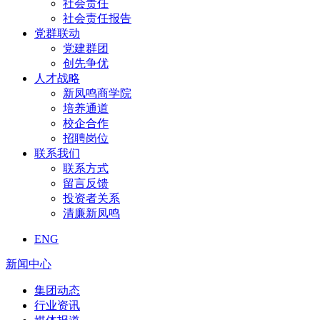
社会责任
社会责任报告
党群联动
党建群团
创先争优
人才战略
新凤鸣商学院
培养通道
校企合作
招聘岗位
联系我们
联系方式
留言反馈
投资者关系
清廉新凤鸣
ENG
新闻中心
集团动态
行业资讯