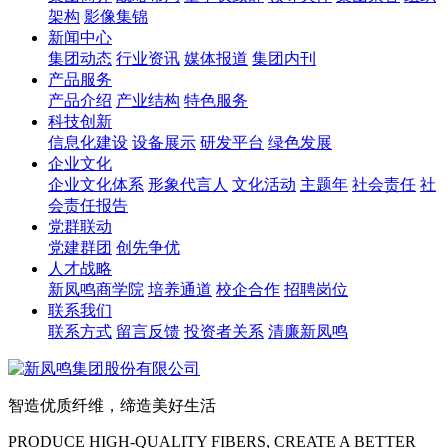
架构
影像集锦
新闻中心
集团动态
行业资讯
媒体报道
集团内刊
产品服务
产品介绍
产业结构
特色服务
科技创新
信息化建设
设备展示
研发平台
绿色发展
企业文化
企业文化体系
形象代言人
文化活动
主题年
社会责任
社
会责任报告
党群联动
党建群团
创先争优
人才战略
新凤鸣商学院
培养通道
校企合作
招聘岗位
联系我们
联系方式
留言反馈
投资者关系
清廉新凤鸣
智造优质纤维，缔造美好生活
PRODUCE HIGH-QUALITY FIBERS, CREATE A BETTER