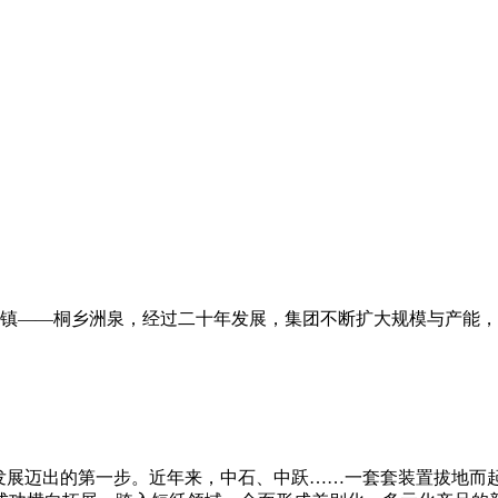
纤名镇——桐乡洲泉，经过二十年发展，集团不断扩大规模与产能
域发展迈出的第一步。近年来，中石、中跃……一套套装置拔地而起