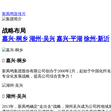
新凤鸣宣传片
战略布局
嘉兴·桐乡
湖州·吴兴
嘉兴·平湖
徐州·新沂

嘉兴·桐乡
新凤鸣集团股份有限公司创办于2000年2月，起始于中国化
专业化发展战略，提高公司综合竞争力！

湖州·吴兴
2013年，新凤鸣确定“走出去”战略，湖州吴兴成为公司跨地