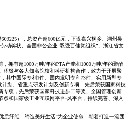
3225），总资产超600亿元，下设嘉兴桐乡、湖州吴
劳动奖状、全国非公企业“双强百佳党组织”、浙江省文
超1000万吨/年的PTA产能和1000万吨/年的聚酯
，积极与各大知名院校和科研机构合作，致力于开展聚
件，其中国际专利1件、国内发明专利73件、实用新型专
研发计划、省重点研发计划及创新专项，先后荣获国家科技
新专项，先后荣获国家科技进步二等奖、全国管理创新
节点和国家级工业互联网平台-凤平台，持续完善、深入
优质纤维，缔造美好生活”为企业使命，朝着打造一流团