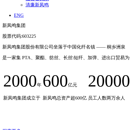
清廉新凤鸣
ENG
新凤鸣集团
股票代码:603225
新凤鸣集团股份有限公司坐落于中国化纤名镇 —— 桐乡洲泉
是一家集 PTA、聚酯、纺丝、长丝\短纤、加弹、进出口贸易
2000
600
20000
年
亿元
新凤鸣集团成立于
新凤鸣总资产超600亿
员工人数两万余人