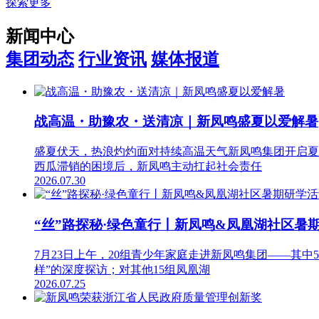
探索更多
新闻中心
集团动态
行业资讯
媒体报道
战高温・助豫农・送清凉｜新凤鸣盛夏以爱解暑
盛夏伏天，热浪灼灼面对持续高温天气新凤鸣集团开启夏
西瓜滞销的困境后，新凤鸣主动扛起社会责任
2026.07.30
“丝”路探秘·绿色童行丨新凤鸣&凤凰湖社区暑
7月23日上午，20组青少年家庭走进新凤鸣集团——其
样”的深度探访；对其他15组凤凰湖
2026.07.25