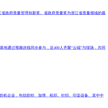
浙江省政府质量管理创新奖。省政府质量奖为浙江省质量领域的最
地通过视频连线同步参与，近400人齐聚“云端”与现场，共同
主要纺机企业，包括纺纱、加弹、机织、针织、印染设备。其中中