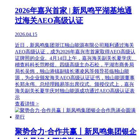
2026年嘉兴首家 | 新凤鸣平湖基地通
过海关AEO高级认证
2026.04.15
近日，新凤鸣集团浙江独山能源有限公司顺利通过海关
AEO高级认证，成为2026年嘉兴市首家取得AEO高级认
证牌照的企业。4月14日上午，嘉兴海关副关长夏学庆、
稽查科科长范晔煜、四级高级主办石松，平湖市商务局
局长吴炜，独山港镇副镇长潘凌风等领导莅临独山能
源，为企业颁发海关AEO高级认证证书，独山能源董事
长郑永伟、总经理顾易等出席仪式。颁授仪式上，嘉兴
海关副关长夏学庆对独山能源成功通过AEO高级认证表
示
查看详情 >
聚势合力·合作共赢丨新凤鸣集团银企