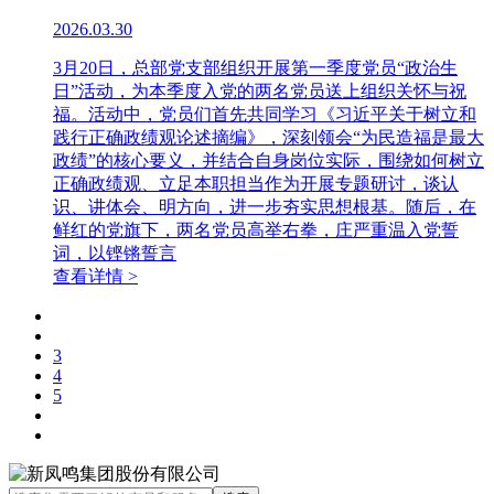
2026.03.30
3月20日，总部党支部组织开展第一季度党员“政治生
日”活动，为本季度入党的两名党员送上组织关怀与祝
福。活动中，党员们首先共同学习《习近平关于树立和
践行正确政绩观论述摘编》，深刻领会“为民造福是最大
政绩”的核心要义，并结合自身岗位实际，围绕如何树立
正确政绩观、立足本职担当作为开展专题研讨，谈认
识、讲体会、明方向，进一步夯实思想根基。随后，在
鲜红的党旗下，两名党员高举右拳，庄严重温入党誓
词，以铿锵誓言
查看详情 >
3
4
5