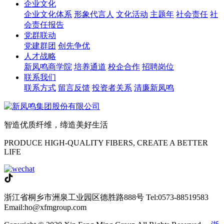
企业文化
企业文化体系
形象代言人
文化活动
主题年
社会责任
社
会责任报告
党群联动
党建群团
创先争优
人才战略
新凤鸣商学院
培养通道
校企合作
招聘岗位
联系我们
联系方式
留言反馈
投资者关系
清廉新凤鸣
智造优质纤维，缔造美好生活
PRODUCE HIGH-QUALITY FIBERS, CREATE A BETTER
LIFE
浙江省桐乡市洲泉工业园区德胜路888号
Tel:0573-88519583
Email:ho@xfmgroup.com