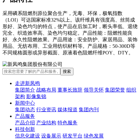
采用磷系阻燃剂原位聚合生产，无毒、环保，极氧指数
（LOI）可达国家标准32%以上。该纤维具有强度高、丝筒成
形好、染色均匀的特点，使产品在后加工时，断头率低、退绕
完全、织造效率高、染色均匀稳定。产品性能：阻燃性能良
好、永久性阻燃效果。产品用途：安全防护、家居用品、装饰
用品、无纺布用、工业用纺织材料等。产品规格：50-300D等
不同规格圆形或异形截面、原液着色阻燃纤维POY、DTY。
走进新凤鸣
集团简介
战略布局
董事长致辞
领导关怀
集团荣誉
组织
架构
影像集锦
新闻中心
集团动态
行业资讯
媒体报道
集团内刊
产品服务
产品介绍
产业结构
特色服务
科技创新
信息化建设
设备展示
研发平台
绿色发展