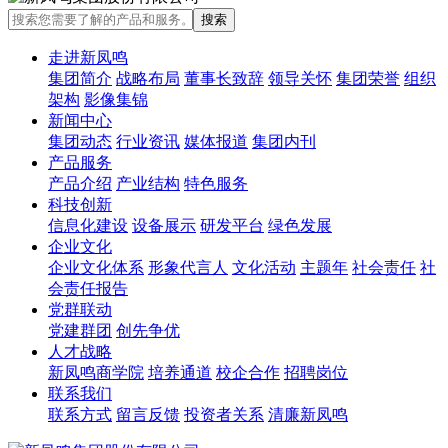
走进新凤鸣
集团简介
战略布局
董事长致辞
领导关怀
集团荣誉
组织
架构
影像集锦
新闻中心
集团动态
行业资讯
媒体报道
集团内刊
产品服务
产品介绍
产业结构
特色服务
科技创新
信息化建设
设备展示
研发平台
绿色发展
企业文化
企业文化体系
形象代言人
文化活动
主题年
社会责任
社
会责任报告
党群联动
党建群团
创先争优
人才战略
新凤鸣商学院
培养通道
校企合作
招聘岗位
联系我们
联系方式
留言反馈
投资者关系
清廉新凤鸣