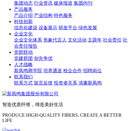
集团动态
行业资讯
媒体报道
集团内刊
产品服务
产品介绍
产业结构
特色服务
科技创新
信息化建设
设备展示
研发平台
绿色发展
企业文化
企业文化体系
形象代言人
文化活动
主题年
社会责任
社
会责任报告
党群联动
党建群团
创先争优
人才战略
新凤鸣商学院
培养通道
校企合作
招聘岗位
联系我们
联系方式
留言反馈
投资者关系
清廉新凤鸣
智造优质纤维，缔造美好生活
PRODUCE HIGH-QUALITY FIBERS, CREATE A BETTER
LIFE