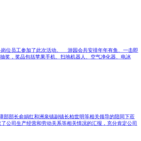
余名各岗位员工参加了此次活动。 游园会共安排年年有鱼、一击即
春抽奖，奖品包括苹果手机、扫地机器人、空气净化器、电冰
障部部长俞娟红和洲泉镇副镇长柏世明等相关领导的陪同下莅
取了公司生产经营和劳动关系等相关情况的汇报，充分肯定公司