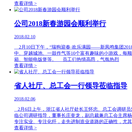
查看详情 >
公司2018新春游园会顺利举行
2018.02.10
2月10日下午，“瑞狗迎春·欢乐满园——新凤鸣集团2
中、穿越城池、一鼓作气等10个富有趣味的小游戏，每
箱、智能电饭煲等。 员工们热情高昂，气氛热烈
查看详情 >
省人社厅、总工会一行领导莅临指导
2018.02.06
2月6日上午，浙江省人社厅处长王怀忠、总工会调研员
临公司调研指导，董事长庄奎龙，副总裁兼总工会主席
专注实业、专注化纤，走先进制造业道路的正确性，尤其
查看详情 >