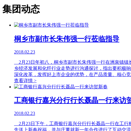
集团动态
桐乡市副市长朱伟强一行莅临指导
2018.02.23
2月23日年初八，桐乡市副市长朱伟强一行在洲泉镇镇
乡经济发展和化纤行业走势进行沟通探讨，指出要积极响
深化改革，发挥好上市企业的优势，在产品质量、核心竞
查看详情 >
工商银行嘉兴分行行长聂晶一行来访
2018.02.23
2月23日下午，工商银行嘉兴分行行长聂晶一行在工行
先送上新春祝福，并与庄董就新一年合作进行了互动交流