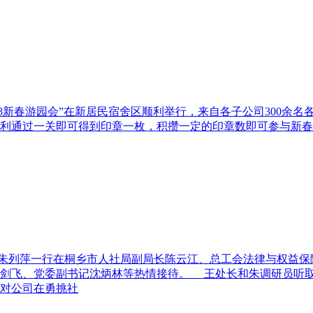
018新春游园会”在新居民宿舍区顺利举行，来自各子公司300
顺利通过一关即可得到印章一枚，积攒一定的印章数即可参与新
朱列萍一行在桐乡市人社局副局长陈云江、总工会法律与权益保
杨剑飞、党委副书记沈炳林等热情接待。 王处长和朱调研员听
对公司在勇挑社