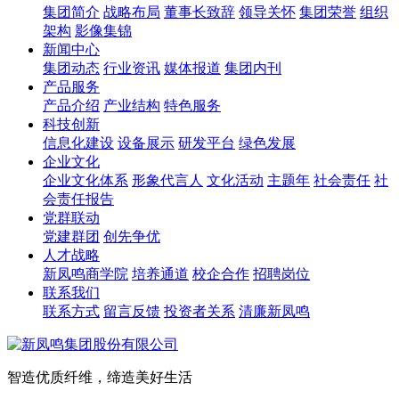
集团简介
战略布局
董事长致辞
领导关怀
集团荣誉
组织
架构
影像集锦
新闻中心
集团动态
行业资讯
媒体报道
集团内刊
产品服务
产品介绍
产业结构
特色服务
科技创新
信息化建设
设备展示
研发平台
绿色发展
企业文化
企业文化体系
形象代言人
文化活动
主题年
社会责任
社
会责任报告
党群联动
党建群团
创先争优
人才战略
新凤鸣商学院
培养通道
校企合作
招聘岗位
联系我们
联系方式
留言反馈
投资者关系
清廉新凤鸣
智造优质纤维，缔造美好生活