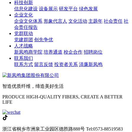
科技创新
信息化建设
设备展示
研发平台
绿色发展
企业文化
企业文化体系
形象代言人
文化活动
主题年
社会责任
社
会责任报告
党群联动
党建群团
创先争优
人才战略
新凤鸣商学院
培养通道
校企合作
招聘岗位
联系我们
联系方式
留言反馈
投资者关系
清廉新凤鸣
智造优质纤维，缔造美好生活
PRODUCE HIGH-QUALITY FIBERS, CREATE A BETTER
LIFE
浙江省桐乡市洲泉工业园区德胜路888号
Tel:0573-88519583