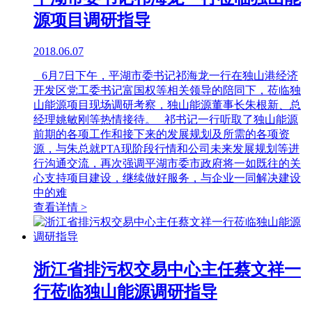
源项目调研指导
2018.06.07
6月7日下午，平湖市委书记祁海龙一行在独山港经济
开发区党工委书记富国权等相关领导的陪同下，莅临独
山能源项目现场调研考察，独山能源董事长朱根新、总
经理姚敏刚等热情接待。 祁书记一行听取了独山能源
前期的各项工作和接下来的发展规划及所需的各项资
源，与朱总就PTA现阶段行情和公司未来发展规划等进
行沟通交流，再次强调平湖市委市政府将一如既往的关
心支持项目建设，继续做好服务，与企业一同解决建设
中的难
查看详情 >
浙江省排污权交易中心主任蔡文祥一
行莅临独山能源调研指导