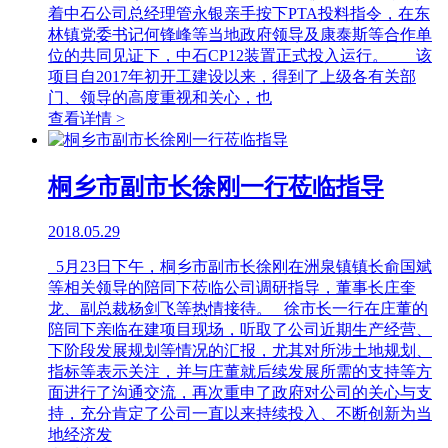
着中石公司总经理管永银亲手按下PTA投料指令，在东
林镇党委书记何锋峰等当地政府领导及康泰斯等合作单
位的共同见证下，中石CP12装置正式投入运行。 该
项目自2017年初开工建设以来，得到了上级各有关部
门、领导的高度重视和关心，也
查看详情 >
桐乡市副市长徐刚一行莅临指导
2018.05.29
5月23日下午，桐乡市副市长徐刚在洲泉镇镇长俞国斌
等相关领导的陪同下莅临公司调研指导，董事长庄奎
龙、副总裁杨剑飞等热情接待。 徐市长一行在庄董的
陪同下亲临在建项目现场，听取了公司近期生产经营、
下阶段发展规划等情况的汇报，尤其对所涉土地规划、
指标等表示关注，并与庄董就后续发展所需的支持等方
面进行了沟通交流，再次重申了政府对公司的关心与支
持，充分肯定了公司一直以来持续投入、不断创新为当
地经济发