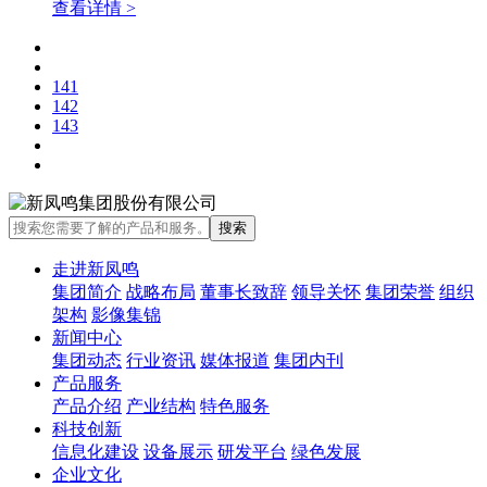
查看详情 >
141
142
143
走进新凤鸣
集团简介
战略布局
董事长致辞
领导关怀
集团荣誉
组织
架构
影像集锦
新闻中心
集团动态
行业资讯
媒体报道
集团内刊
产品服务
产品介绍
产业结构
特色服务
科技创新
信息化建设
设备展示
研发平台
绿色发展
企业文化