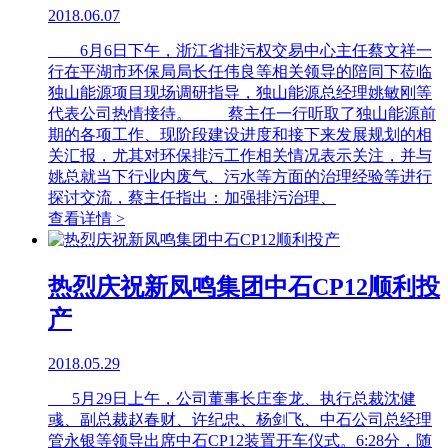
2018.06.07
6月6日下午，浙江省排污权交易中心主任蔡文祥一
行在平湖市环保局局长任伟良等相关领导的陪同下莅临
独山能源项目现场调研指导，独山能源总经理姚敏刚等
代表公司热情接待。 蔡主任一行听取了独山能源前
期的各项工作、现阶段建设进度和接下来发展规划的相
关汇报，尤其对环保排污工作相关情况表示关注，并与
姚总就当下行业内废气、污水等方面的治理经验等进行
探讨交流，蔡主任指出：加强排污治理、
查看详情 >
热烈庆祝新凤鸣集团中石CP12顺利投
产
2018.05.29
5月29日上午，公司董事长庄奎龙、执行总裁沈健
彧、副总裁赵春财、许纪忠、杨剑飞、中石公司总经理
管永银等领导出席中石CP12装置开车仪式。6:28分，随