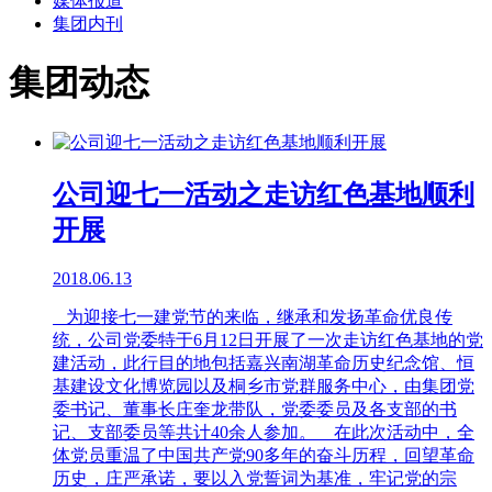
媒体报道
集团内刊
集团动态
公司迎七一活动之走访红色基地顺利
开展
2018.06.13
为迎接七一建党节的来临，继承和发扬革命优良传
统，公司党委特于6月12日开展了一次走访红色基地的党
建活动，此行目的地包括嘉兴南湖革命历史纪念馆、恒
基建设文化博览园以及桐乡市党群服务中心，由集团党
委书记、董事长庄奎龙带队，党委委员及各支部的书
记、支部委员等共计40余人参加。 在此次活动中，全
体党员重温了中国共产党90多年的奋斗历程，回望革命
历史，庄严承诺，要以入党誓词为基准，牢记党的宗