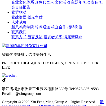
企业文化体系
形象代言人
文化活动
主题年
社会责任
社
会责任报告
党群联动
党建群团
创先争优
人才战略
新凤鸣商学院
培养通道
校企合作
招聘岗位
联系我们
联系方式
留言反馈
投资者关系
清廉新凤鸣
智造优质纤维，缔造美好生活
PRODUCE HIGH-QUALITY FIBERS, CREATE A BETTER
LIFE
浙江省桐乡市洲泉工业园区德胜路888号
Tel:0573-88519583
Email:ho@xfmgroup.com
Copyright © 2020 Xin Feng Ming Group All Rights Reserved.
浙