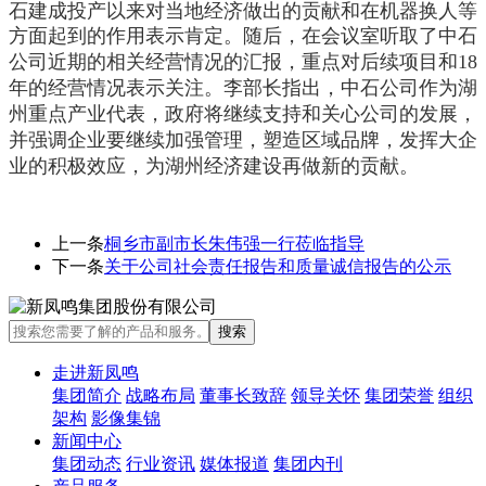
石建成投产以来对当地经济做出的贡献和在机器换人等
方面起到的作用表示肯定。随后，在会议室
听取了中石
公司近期的相关经营情况的汇报，
重点对后续项目和18
年的经营情况表示关注。李部长指出，中石公司作为湖
州重点产业代表，政府将继续支持和关心公司的发展，
并强调企业要继续加强管理，塑造区域品牌，发挥大企
业的积极效应，为湖州经济建设再做新的贡献。
上一条
桐乡市副市长朱伟强一行莅临指导
下一条
关于公司社会责任报告和质量诚信报告的公示
走进新凤鸣
集团简介
战略布局
董事长致辞
领导关怀
集团荣誉
组织
架构
影像集锦
新闻中心
集团动态
行业资讯
媒体报道
集团内刊