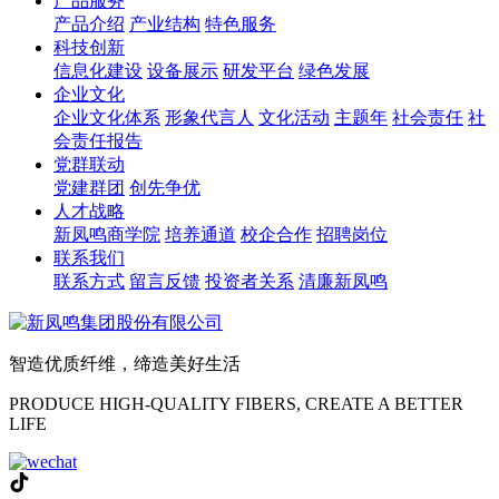
产品服务
产品介绍
产业结构
特色服务
科技创新
信息化建设
设备展示
研发平台
绿色发展
企业文化
企业文化体系
形象代言人
文化活动
主题年
社会责任
社
会责任报告
党群联动
党建群团
创先争优
人才战略
新凤鸣商学院
培养通道
校企合作
招聘岗位
联系我们
联系方式
留言反馈
投资者关系
清廉新凤鸣
智造优质纤维，缔造美好生活
PRODUCE HIGH-QUALITY FIBERS, CREATE A BETTER
LIFE