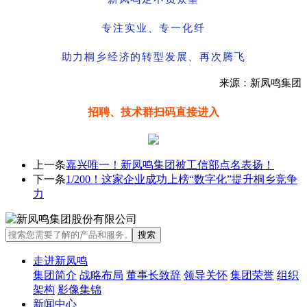
专注实业、专一化纤
助力桐乡经济的转型发展、再次腾飞
来源：新凤鸣集团
招聘、技术群
扫码直接进入
上一条
嘉兴唯一！新凤鸣集团被工信部点名表扬！
下一条
1/200！这家企业成功上榜“数字化”提升桐乡竞争
力
走进新凤鸣
集团简介
战略布局
董事长致辞
领导关怀
集团荣誉
组织
架构
影像集锦
新闻中心