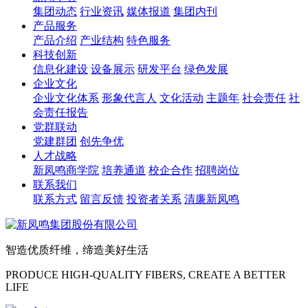
集团动态
行业资讯
媒体报道
集团内刊
产品服务
产品介绍
产业结构
特色服务
科技创新
信息化建设
设备展示
研发平台
绿色发展
企业文化
企业文化体系
形象代言人
文化活动
主题年
社会责任
社
会责任报告
党群联动
党建群团
创先争优
人才战略
新凤鸣商学院
培养通道
校企合作
招聘岗位
联系我们
联系方式
留言反馈
投资者关系
清廉新凤鸣
智造优质纤维，缔造美好生活
PRODUCE HIGH-QUALITY FIBERS, CREATE A BETTER
LIFE