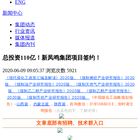
ENG
新闻中心
集团动态
行业资讯
媒体报道
集团内刊
总投资110亿！新凤鸣集团项目签约！
2020-06-09 09:05:37
浏览次数
5921
《现代煤化工政策汇编及解读》2020版、《煤制烯烃产业研究报告》2020
版、《煤制油产业研究报告》2020版、《煤制天然气产业研究报告》2020
版、《煤制乙二醇产业研究报告》2020版、《煤制乙醇产业研究报告》
2020版、《煤制芳烃产业研究报告》2020版、
《中国煤化工战略规划报
告》
-
山西篇
内蒙古篇
，
陕西篇
，
咨询微信：3181066003，加时请注
、
明报告
（点蓝色的字，了解详情）
文章底部有
招聘
、技术群入口