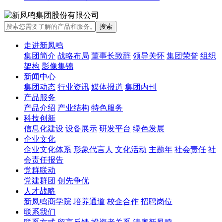
走进新凤鸣
集团简介
战略布局
董事长致辞
领导关怀
集团荣誉
组织
架构
影像集锦
新闻中心
集团动态
行业资讯
媒体报道
集团内刊
产品服务
产品介绍
产业结构
特色服务
科技创新
信息化建设
设备展示
研发平台
绿色发展
企业文化
企业文化体系
形象代言人
文化活动
主题年
社会责任
社
会责任报告
党群联动
党建群团
创先争优
人才战略
新凤鸣商学院
培养通道
校企合作
招聘岗位
联系我们