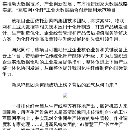
实推动大数据技术、产业创新发展，有序推进国家大数据战略
实施。“互联网+化纤”工业大数据融合创新应用示范项目
该项目全面依托新凤鸣集团技术团队，将探索5G、物联
网和工业大数据等相关技术应用于化纤制造，打造产品研发设
计、生产制造优化、企业经营管理和产品售后增值服务等解决
方案，为化纤行业高质量转型升级发展起到先锋引领作用。
与此同时，该项目可推动行业企业核心业务和关键设备上
云上平台，带动超千亿传统化纤产能转型升级，并为后道织造
企业实现数据驱动的工业发展提供指引，整体促进上下游产业
链一体化协同发展，从而整体提升我国化学纤维制造的国际竞
争力。
新凤鸣集团为何能成功上榜？背后的底气从何而来？
一排排化纤丝筒从生产线整齐有序地产出，搬运机器人来
回跑动，所有生产景象都以超高清影像同步传输到企业的工业
互联网平台上，并实现对全集团生产装置的集中管控、作业调
度和专家处理……走进新凤鸣集团的“5G智慧工厂”长丝生产