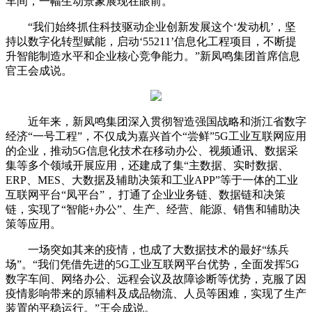
车间，一幅生动景象展现在眼前。
“我们始终抓住科技驱动企业创新发展这个‘发动机’，坚
持以数字化转型赋能，启动‘55211’信息化工程项目，不断提
升智能制造水平和企业核心竞争能力。”新凤鸣集团首席信息
官王会成说。
近年来，新凤鸣集团深入贯彻智造强国战略和浙江省数字
经济“一号工程”，不仅成为嘉兴首个“尝鲜”5G工业互联网应用
的企业，推动5G信息化技术在移动办公、视频通讯、数据采
集等多个领域开展应用，还建成了集“主数据、实时数据、
ERP、MES、大数据及辅助决策和工业APP”等于一体的工业
互联网平台“凤平台”， 打通了企业业务链、数据链和决策
链，实现了“智能+办公”、生产、经营、能源、销售和辅助决
策等应用。
一场突如其来的疫情，也成了大数据技术的最好“练兵
场”。“我们凭借先进的5G工业互联网平台优势，全面发挥5G
数字车间、网络办公、远程会议及故障诊断等优势，克服了因
疫情影响带来的原辅料及成品物流、人员等困难，实现了生产
装置的平稳运行。”王会成说。