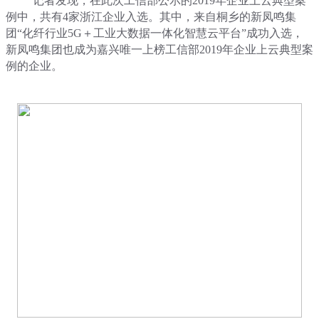
记者发现，在此次工信部公示的2019年企业上云典型案
例中，共有4家浙江企业入选。其中，来自桐乡的新凤鸣集
团“化纤行业5G＋工业大数据一体化智慧云平台”成功入选，
新凤鸣集团也成为嘉兴唯一上榜工信部2019年企业上云典型案
例的企业。