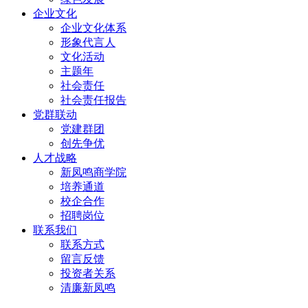
企业文化
企业文化体系
形象代言人
文化活动
主题年
社会责任
社会责任报告
党群联动
党建群团
创先争优
人才战略
新凤鸣商学院
培养通道
校企合作
招聘岗位
联系我们
联系方式
留言反馈
投资者关系
清廉新凤鸣