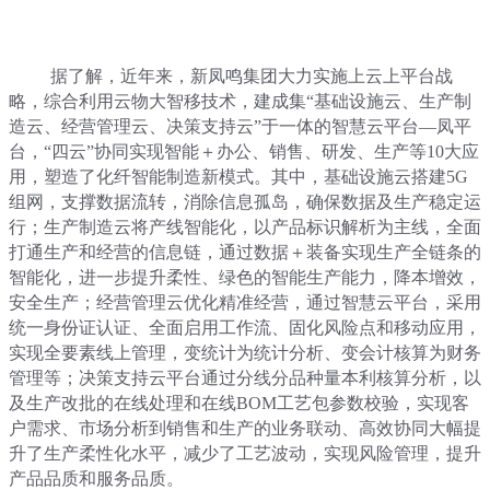
据了解，近年来，新凤鸣集团大力实施上云上平台战
略，综合利用云物大智移技术，建成集“基础设施云、生产制
造云、经营管理云、决策支持云”于一体的智慧云平台—凤平
台，“四云”协同实现智能＋办公、销售、研发、生产等10大应
用，塑造了化纤智能制造新模式。其中，基础设施云搭建5G
组网，支撑数据流转，消除信息孤岛，确保数据及生产稳定运
行；生产制造云将产线智能化，以产品标识解析为主线，全面
打通生产和经营的信息链，通过数据＋装备实现生产全链条的
智能化，进一步提升柔性、绿色的智能生产能力，降本增效，
安全生产；经营管理云优化精准经营，通过智慧云平台，采用
统一身份证认证、全面启用工作流、固化风险点和移动应用，
实现全要素线上管理，变统计为统计分析、变会计核算为财务
管理等；决策支持云平台通过分线分品种量本利核算分析，以
及生产改批的在线处理和在线BOM工艺包参数校验，实现客
户需求、市场分析到销售和生产的业务联动、高效协同大幅提
升了生产柔性化水平，减少了工艺波动，实现风险管理，提升
产品品质和服务品质。