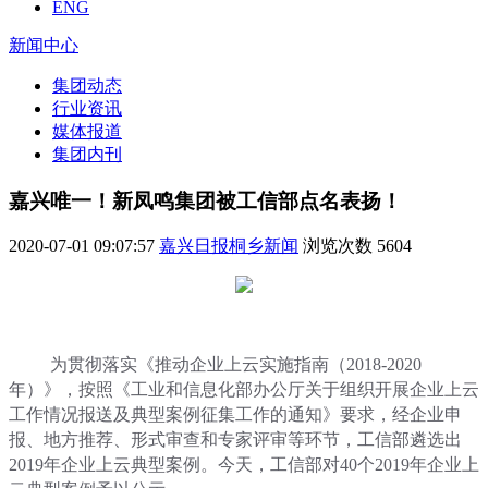
ENG
新闻中心
集团动态
行业资讯
媒体报道
集团内刊
嘉兴唯一！新凤鸣集团被工信部点名表扬！
2020-07-01 09:07:57
嘉兴日报桐乡新闻
浏览次数
5604
为贯彻落实《推动企业上云实施指南（2018-2020
年）》，按照《工业和信息化部办公厅关于组织开展企业上云
工作情况报送及典型案例征集工作的通知》要求，经企业申
报、地方推荐、形式审查和专家评审等环节，工信部遴选出
2019年企业上云典型案例。今天，工信部对40个2019年企业上