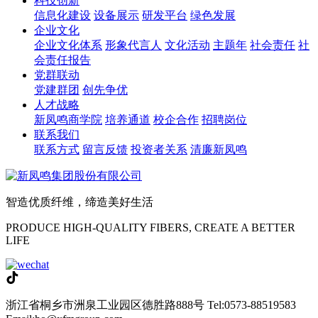
科技创新
信息化建设
设备展示
研发平台
绿色发展
企业文化
企业文化体系
形象代言人
文化活动
主题年
社会责任
社
会责任报告
党群联动
党建群团
创先争优
人才战略
新凤鸣商学院
培养通道
校企合作
招聘岗位
联系我们
联系方式
留言反馈
投资者关系
清廉新凤鸣
智造优质纤维，缔造美好生活
PRODUCE HIGH-QUALITY FIBERS, CREATE A BETTER
LIFE
浙江省桐乡市洲泉工业园区德胜路888号
Tel:0573-88519583