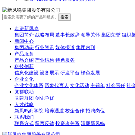
走进新凤鸣
集团简介
战略布局
董事长致辞
领导关怀
集团荣誉
组织
新闻中心
集团动态
行业资讯
媒体报道
集团内刊
产品服务
产品介绍
产业结构
特色服务
科技创新
信息化建设
设备展示
研发平台
绿色发展
企业文化
企业文化体系
形象代言人
文化活动
主题年
社会责任
社
党群联动
党建群团
创先争优
人才战略
新凤鸣商学院
培养通道
校企合作
招聘岗位
联系我们
联系方式
留言反馈
投资者关系
清廉新凤鸣