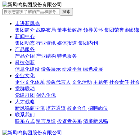
走进新凤鸣
集团简介
战略布局
董事长致辞
领导关怀
集团荣誉
组织
新闻中心
集团动态
行业资讯
媒体报道
集团内刊
产品服务
产品介绍
产业结构
特色服务
科技创新
信息化建设
设备展示
研发平台
绿色发展
企业文化
企业文化体系
形象代言人
文化活动
主题年
社会责任
社
党群联动
党建群团
创先争优
人才战略
新凤鸣商学院
培养通道
校企合作
招聘岗位
联系我们
联系方式
留言反馈
投资者关系
清廉新凤鸣