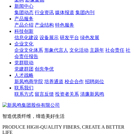
新闻中心
集团动态
行业资讯
媒体报道
集团内刊
产品服务
产品介绍
产业结构
特色服务
科技创新
信息化建设
设备展示
研发平台
绿色发展
企业文化
企业文化体系
形象代言人
文化活动
主题年
社会责任
社
会责任报告
党群联动
党建群团
创先争优
人才战略
新凤鸣商学院
培养通道
校企合作
招聘岗位
联系我们
联系方式
留言反馈
投资者关系
清廉新凤鸣
智造优质纤维，缔造美好生活
PRODUCE HIGH-QUALITY FIBERS, CREATE A BETTER
LIFE