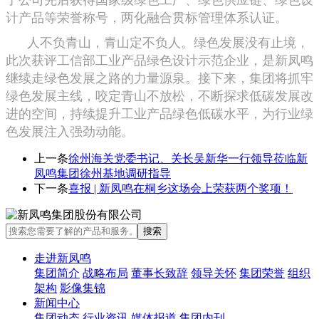
计产品等荣誉称号，两化融合贯标管理体系认证。
人不负青山，青山定不负人。绿色发展没有止境，
此次获评工信部工业产品绿色设计示范企业，是新凤鸣
继续走绿色发展之路的力量源泉。接下来，集团将抓牢
绿色发展主线，咬定青山不放松，不断探求低碳发展改
进的空间，持续提升工业产品绿色低碳水平，为行业绿
色发展注入强劲动能。
上一条
徐州海关党委书记、关长吴新华一行领导莅临新
凤鸣集团徐州基地调研指导
下一条
喜报 | 新凤鸣在桐乡这场会上荣获两个奖项！
走进新凤鸣
集团简介
战略布局
董事长致辞
领导关怀
集团荣誉
组织
架构
影像集锦
新闻中心
集团动态
行业资讯
媒体报道
集团内刊