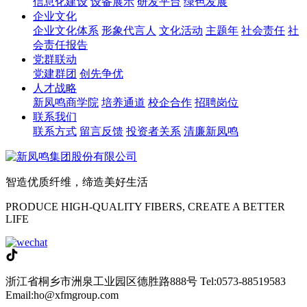
信息化建设
设备展示
研发平台
绿色发展
企业文化
企业文化体系
形象代言人
文化活动
主题年
社会责任
社
会责任报告
党群联动
党建群团
创先争优
人才战略
新凤鸣商学院
培养通道
校企合作
招聘岗位
联系我们
联系方式
留言反馈
投资者关系
清廉新凤鸣
智造优质纤维，缔造美好生活
PRODUCE HIGH-QUALITY FIBERS, CREATE A BETTER
LIFE
浙江省桐乡市洲泉工业园区德胜路888号
Tel:0573-88519583
Email:ho@xfmgroup.com