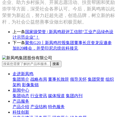
企业、助力乡村振兴、开展志愿活动、扶贫帮困和奖励
崇学等方面，深受社会各界认可。今后，新凤鸣将以此
荣誉为新起点，努力赶超先进，创造品牌，树立新的标
杆，为社会公益慈善事业做出积极贡献。
上一条
国家级荣誉 | 新凤鸣获评工信部“工业产品绿色设
计示范企业”！
下一条
聚焦G20丨新凤鸣控股集团董事长庄奎龙应邀参
加B20峰会，并受印尼总统佐科接见
走进新凤鸣
集团简介
战略布局
董事长致辞
领导关怀
集团荣誉
组织
架构
影像集锦
新闻中心
集团动态
行业资讯
媒体报道
集团内刊
产品服务
产品介绍
产业结构
特色服务
科技创新