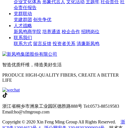
企业文化体系
形象代言人
文化活动
主题年
社会责任
社
会责任报告
党群联动
党建群团
创先争优
人才战略
新凤鸣商学院
培养通道
校企合作
招聘岗位
联系我们
联系方式
留言反馈
投资者关系
清廉新凤鸣
智造优质纤维，缔造美好生活
PRODUCE HIGH-QUALITY FIBERS, CREATE A BETTER
LIFE
浙江省桐乡市洲泉工业园区德胜路888号
Tel:0573-88519583
Email:ho@xfmgroup.com
Copyright © 2020 Xin Feng Ming Group All Rights Reserved.
浙
ICP备12004652号-4
浙公网安备 33048302000694号
技术支