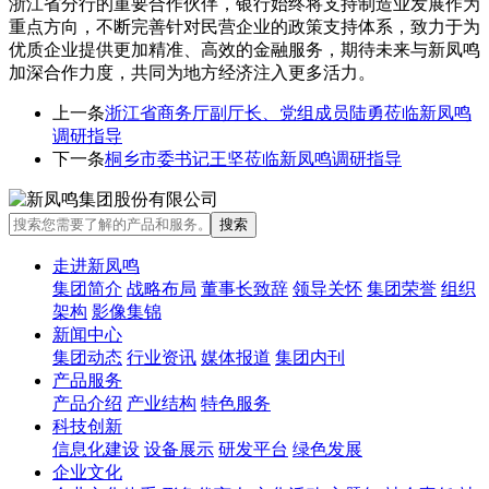
浙江省分行的重要合作伙伴，银行始终将支持制造业发展作为
重点方向，不断完善针对民营企业的政策支持体系，致力于为
优质企业提供更加精准、高效的金融服务，期待未来与新凤鸣
加深合作力度，共同为地方经济注入更多活力。
上一条
浙江省商务厅副厅长、党组成员陆勇莅临新凤鸣
调研指导
下一条
桐乡市委书记王坚莅临新凤鸣调研指导
走进新凤鸣
集团简介
战略布局
董事长致辞
领导关怀
集团荣誉
组织
架构
影像集锦
新闻中心
集团动态
行业资讯
媒体报道
集团内刊
产品服务
产品介绍
产业结构
特色服务
科技创新
信息化建设
设备展示
研发平台
绿色发展
企业文化