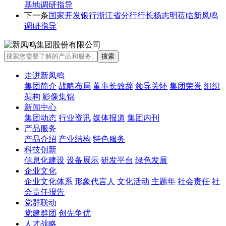
基地调研指导
下一条
国家开发银行浙江省分行行长杨志明莅临新凤鸣
调研指导
走进新凤鸣
集团简介
战略布局
董事长致辞
领导关怀
集团荣誉
组织
架构
影像集锦
新闻中心
集团动态
行业资讯
媒体报道
集团内刊
产品服务
产品介绍
产业结构
特色服务
科技创新
信息化建设
设备展示
研发平台
绿色发展
企业文化
企业文化体系
形象代言人
文化活动
主题年
社会责任
社
会责任报告
党群联动
党建群团
创先争优
人才战略