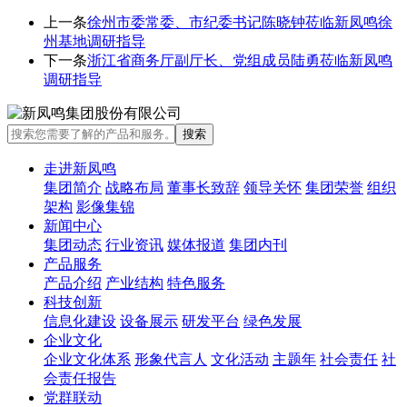
上一条
徐州市委常委、市纪委书记陈晓钟莅临新凤鸣徐
州基地调研指导
下一条
浙江省商务厅副厅长、党组成员陆勇莅临新凤鸣
调研指导
走进新凤鸣
集团简介
战略布局
董事长致辞
领导关怀
集团荣誉
组织
架构
影像集锦
新闻中心
集团动态
行业资讯
媒体报道
集团内刊
产品服务
产品介绍
产业结构
特色服务
科技创新
信息化建设
设备展示
研发平台
绿色发展
企业文化
企业文化体系
形象代言人
文化活动
主题年
社会责任
社
会责任报告
党群联动