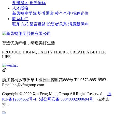
党建群团
创先争优
人才战略
新凤鸣商学院
培养通道
校企合作
招聘岗位
联系我们
联系方式
留言反馈
投资者关系
清廉新凤鸣
智造优质纤维，缔造美好生活
PRODUCE HIGH-QUALITY FIBERS, CREATE A BETTER
LIFE
浙江省桐乡市洲泉工业园区德胜路888号
Tel:0573-88519583
Email:ho@xfmgroup.com
Copyright © 2020 Xin Feng Ming Group All Rights Reserved.
浙
ICP备12004652号-4
浙公网安备 33048302000694号
技术支
持：