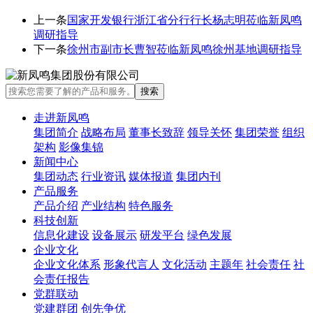
上一条
国家开发银行浙江省分行行长杨志明莅临新凤鸣
调研指导
下一条
徐州市副市长曹智莅临新凤鸣徐州基地调研指导
走进新凤鸣
集团简介
战略布局
董事长致辞
领导关怀
集团荣誉
组织
架构
影像集锦
新闻中心
集团动态
行业资讯
媒体报道
集团内刊
产品服务
产品介绍
产业结构
特色服务
科技创新
信息化建设
设备展示
研发平台
绿色发展
企业文化
企业文化体系
形象代言人
文化活动
主题年
社会责任
社
会责任报告
党群联动
党建群团
创先争优