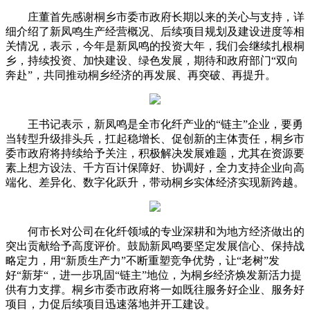
庄董首先感谢桐乡市委市政府长期以来的关心与支持，详
细介绍了新凤鸣生产经营概况、后续项目规划及建设进度等相
关情况，表示，今年是新凤鸣的投资大年，我们会继续扎根桐
乡，持续投资、加快建设、绿色发展，期待和政府部门“双向
奔赴”，共同推动桐乡经济的再发展、再突破、再提升。
王书记表示，新凤鸣是全市化纤产业的“链主”企业，要勇
当转型升级排头兵，扛起稳增长、促创新的主体责任，桐乡市
委市政府将持续给予关注，积极解决发展难题，尤其在资源要
素上想方设法、千方百计保障好、协调好，全力支持企业向高
端化、差异化、数字化跃升，带动桐乡实体经济实现新跨越。
何市长对公司在化纤领域的专业深耕和为地方经济做出的
突出贡献给予高度评价。鼓励新凤鸣要坚定发展信心、保持战
略定力，用“新质生产力”不断重塑竞争优势，让“老树”发
好“新芽“，进一步巩固“链主”地位，为桐乡经济焕发新活力提
供有力支撑。桐乡市委市政府将一如既往服务好企业、服务好
项目，力促后续项目迅速落地并开工建设。