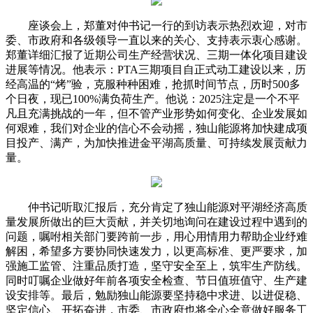
座谈会上，郑董对仲书记一行的到访表示热烈欢迎，对市
委、市政府和各级领导一直以来的关心、支持表示衷心感谢。
郑董详细汇报了近期公司生产经营状况、三期一体化项目建设
进展等情况。他表示：PTA三期项目自正式动工建设以来，历
经高温的“烤”验，克服种种困难，抢抓时间节点，历时500多
个日夜，现已100%满负荷生产。他说：2025注定是一个不平
凡且充满挑战的一年，但不管产业形势如何变化、企业发展如
何艰难，我们对企业的信心不会动摇，独山能源将加快建成项
目投产、满产，为加快推进金平湖高质量、可持续发展贡献力
量。
仲书记听取汇报后，充分肯定了独山能源对平湖经济高质
量发展所做出的巨大贡献，并关切地询问在建设过程中遇到的
问题，嘱咐相关部门要跨前一步，用心用情用力帮助企业纾难
解困，希望多方要协同快速发力，以更高标准、更严要求，加
强施工监管、注重品质打造，坚守安全至上，筑牢生产防线。
同时叮嘱企业做好年前各项安全检查、节日值班值守、生产建
设安排等。最后，勉励独山能源要坚持稳中求进、以进促稳、
坚定信心、开拓奋进，市委、市政府也将全心全意做好服务工