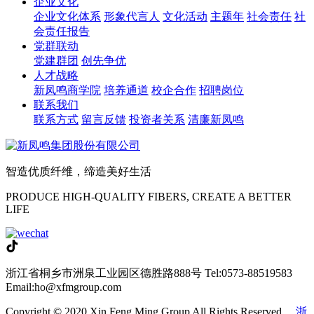
企业文化
企业文化体系
形象代言人
文化活动
主题年
社会责任
社
会责任报告
党群联动
党建群团
创先争优
人才战略
新凤鸣商学院
培养通道
校企合作
招聘岗位
联系我们
联系方式
留言反馈
投资者关系
清廉新凤鸣
智造优质纤维，缔造美好生活
PRODUCE HIGH-QUALITY FIBERS, CREATE A BETTER
LIFE
浙江省桐乡市洲泉工业园区德胜路888号
Tel:0573-88519583
Email:ho@xfmgroup.com
Copyright © 2020 Xin Feng Ming Group All Rights Reserved.
浙