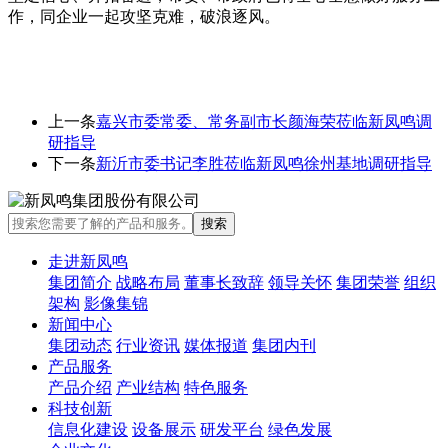
作，同企业一起攻坚克难，破浪逐风。
上一条
嘉兴市委常委、常务副市长颜海荣莅临新凤鸣调
研指导
下一条
新沂市委书记李胜莅临新凤鸣徐州基地调研指导
走进新凤鸣
集团简介
战略布局
董事长致辞
领导关怀
集团荣誉
组织
架构
影像集锦
新闻中心
集团动态
行业资讯
媒体报道
集团内刊
产品服务
产品介绍
产业结构
特色服务
科技创新
信息化建设
设备展示
研发平台
绿色发展