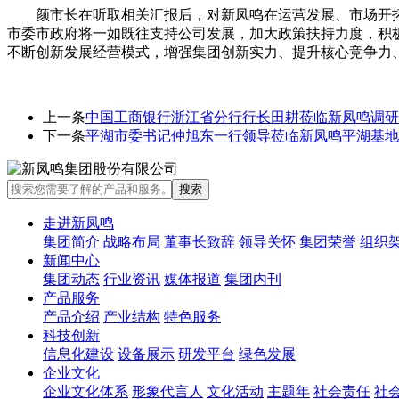
颜市长在听取相关汇报后，对新凤鸣在运营发展、市场开
市委市政府将一如既往支持公司发展，加大政策扶持力度，积
不断创新发展经营模式，增强集团创新实力、提升核心竞争力
上一条
中国工商银行浙江省分行行长田耕莅临新凤鸣调研
下一条
平湖市委书记仲旭东一行领导莅临新凤鸣平湖基地
走进新凤鸣
集团简介
战略布局
董事长致辞
领导关怀
集团荣誉
组织
新闻中心
集团动态
行业资讯
媒体报道
集团内刊
产品服务
产品介绍
产业结构
特色服务
科技创新
信息化建设
设备展示
研发平台
绿色发展
企业文化
企业文化体系
形象代言人
文化活动
主题年
社会责任
社