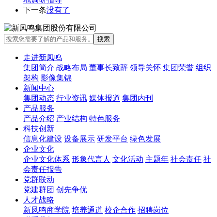
下一条
没有了
走进新凤鸣
集团简介
战略布局
董事长致辞
领导关怀
集团荣誉
组织
架构
影像集锦
新闻中心
集团动态
行业资讯
媒体报道
集团内刊
产品服务
产品介绍
产业结构
特色服务
科技创新
信息化建设
设备展示
研发平台
绿色发展
企业文化
企业文化体系
形象代言人
文化活动
主题年
社会责任
社
会责任报告
党群联动
党建群团
创先争优
人才战略
新凤鸣商学院
培养通道
校企合作
招聘岗位