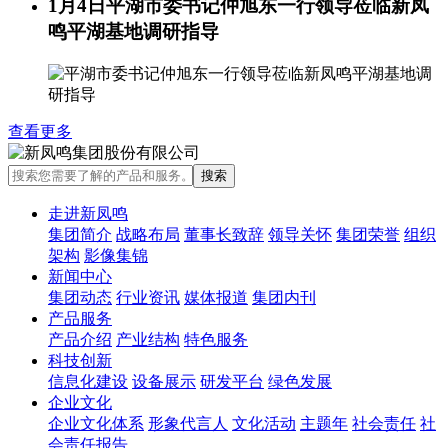
1月4日
平湖市委书记仲旭东一行领导莅临新凤
鸣平湖基地调研指导
查看更多
走进新凤鸣
集团简介
战略布局
董事长致辞
领导关怀
集团荣誉
组织
架构
影像集锦
新闻中心
集团动态
行业资讯
媒体报道
集团内刊
产品服务
产品介绍
产业结构
特色服务
科技创新
信息化建设
设备展示
研发平台
绿色发展
企业文化
企业文化体系
形象代言人
文化活动
主题年
社会责任
社
会责任报告