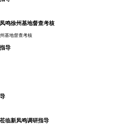
凤鸣徐州基地督查考核
指导
导
莅临新凤鸣调研指导