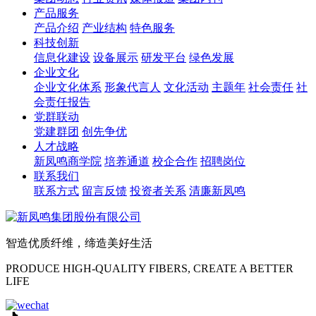
产品服务
产品介绍
产业结构
特色服务
科技创新
信息化建设
设备展示
研发平台
绿色发展
企业文化
企业文化体系
形象代言人
文化活动
主题年
社会责任
社
会责任报告
党群联动
党建群团
创先争优
人才战略
新凤鸣商学院
培养通道
校企合作
招聘岗位
联系我们
联系方式
留言反馈
投资者关系
清廉新凤鸣
智造优质纤维，缔造美好生活
PRODUCE HIGH-QUALITY FIBERS, CREATE A BETTER
LIFE