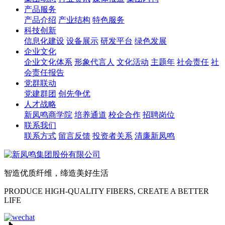
产品服务
产品介绍
产业结构
特色服务
科技创新
信息化建设
设备展示
研发平台
绿色发展
企业文化
企业文化体系
形象代言人
文化活动
主题年
社会责任
社
会责任报告
党群联动
党建群团
创先争优
人才战略
新凤鸣商学院
培养通道
校企合作
招聘岗位
联系我们
联系方式
留言反馈
投资者关系
清廉新凤鸣
智造优质纤维，缔造美好生活
PRODUCE HIGH-QUALITY FIBERS, CREATE A BETTER
LIFE