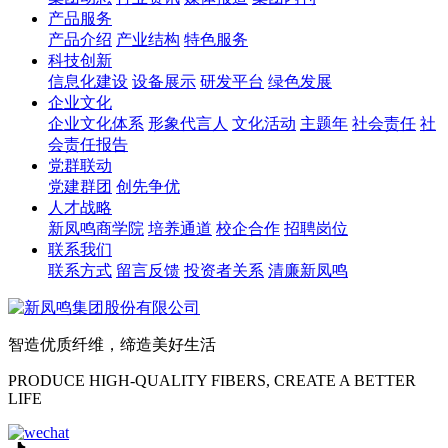
产品服务
产品介绍
产业结构
特色服务
科技创新
信息化建设
设备展示
研发平台
绿色发展
企业文化
企业文化体系
形象代言人
文化活动
主题年
社会责任
社
会责任报告
党群联动
党建群团
创先争优
人才战略
新凤鸣商学院
培养通道
校企合作
招聘岗位
联系我们
联系方式
留言反馈
投资者关系
清廉新凤鸣
智造优质纤维，缔造美好生活
PRODUCE HIGH-QUALITY FIBERS, CREATE A BETTER
LIFE