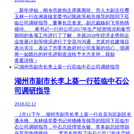
新年伊始，桐乡市政协主席蒋惠玲、市人大副主任费
玉林一行在洲泉镇党委书记陈政等相关领导的陪同下莅
临公司调研指导，董事长庄奎龙、副总裁杨剑飞等热情
接待。 蒋书记一行对公司2017年生产经营情况和春节
期间的各项工作进行了了解，并就2018年经济走势和企
业发展计划等情况进行了交流与沟通，尤其对在建项目
表示关注，表达了市委市政府对公司发展的信心，强调
将一如既往的对先进制造业给予大力支持，鼓励
查看详情 >
湖州市副市长李上葵一行莅临中石公
司调研指导
2018.02.12
2月11下午，湖州市副市长李上葵一行在吴兴区副区长
潘永锋、东林镇党委书记何锋峰等领导的陪同下莅临中
石公司调研指导，中石总经理管永银、常务副总经理胡
兴其等热情接待。 李市长听取了中石公司17年生产经