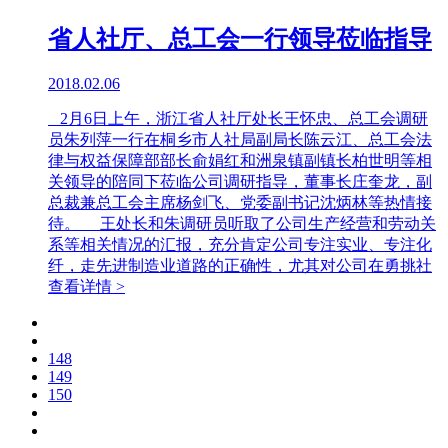
省人社厅、总工会一行领导莅临指导
2018.02.06
2月6日上午，浙江省人社厅处长王怀忠、总工会调研
员朱列萍一行在桐乡市人社局副局长陈云江、总工会法
律与权益保障部部长俞娟红和洲泉镇副镇长柏世明等相
关领导的陪同下莅临公司调研指导，董事长庄奎龙，副
总裁兼总工会主席杨剑飞、党委副书记沈炳林等热情接
待。 王处长和朱调研员听取了公司生产经营和劳动关
系等相关情况的汇报，充分肯定公司专注实业、专注化
纤，走先进制造业道路的正确性，尤其对公司在勇挑社
查看详情 >
148
149
150