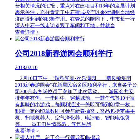
营相关情况的汇报，重点对在建项目和18年的发展计划
表示关注，充分肯定了中石建成投产以来对湖州当地经
济建设起到的积极作用。在管总的陪同下，李市长一行
深入中石一线走访参观了车间和工地，并就当
查看详情 >
公司2018新春游园会顺利举行
2018.02.10
2月10日下午，“瑞狗迎春·欢乐满园——新凤鸣集团
2018新春游园会”在新居民宿舍区顺利举行，来自各子公
司300余名各岗位员工参加了此次活动。 游园会共安
排年年有鱼、一击即中、穿越城池、一鼓作气等10个富
有趣味的小游戏，每顺利通过一关即可得到印章一枚，
积攒一定的印章数即可参与新春抽奖，奖品包括苹果手
机、扫地机器人、空气净化器、电冰箱、智能电饭煲
等。 员工们热情高昂，气氛热烈
查看详情 >