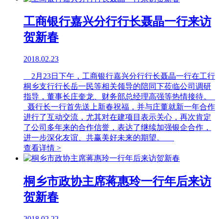
工商银行嘉兴分行行长聂晶一行来访
贺新春
2018.02.23
2月23日下午，工商银行嘉兴分行行长聂晶一行在工行
桐乡支行行长岳一民等相关领导的陪同下莅临公司调研
指导，董事长庄奎龙、财务部总经理高强等热情接待。
聂行长一行首先送上新春祝福，并与庄董就新一年合作
进行了互动交流，尤其对在建项目表示关心，再次肯定
了公司多年来的合作信誉，表达了继续加强银企合作，
进一步深化友谊、共赢美好未来的期望。
查看详情 >
桐乡市政协主席蒋惠玲一行年后来访
贺新春
2018.02.22