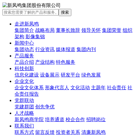
走进新凤鸣
集团简介
战略布局
董事长致辞
领导关怀
集团荣誉
组织
架构
影像集锦
新闻中心
集团动态
行业资讯
媒体报道
集团内刊
产品服务
产品介绍
产业结构
特色服务
科技创新
信息化建设
设备展示
研发平台
绿色发展
企业文化
企业文化体系
形象代言人
文化活动
主题年
社会责任
社
会责任报告
党群联动
党建群团
创先争优
人才战略
新凤鸣商学院
培养通道
校企合作
招聘岗位
联系我们
联系方式
留言反馈
投资者关系
清廉新凤鸣