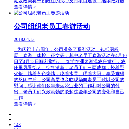
湖发改局将一如既往的关心支持项目建设，继续做好服
查看详情 >
公司组织老员工春游活动
2018.04.13
为庆祝上市周年，公司准备了系列活动，包括图板
展、春游、体检、征文等，其中老员工春游活动在4月10
日至4月12日顺利举行。 春游在洲泉湘溪农庄举行，农
庄里风景怡人、空气清新，老员工们三两成群，烧着野
火饭、烤着各色烧烤，吃着水果、晒着太阳，享受难得
的悠闲午后，公司高层也亲临现场向老员工致以公司的
慰问，感谢他们多年来兢兢业业的工作和对公司的付
出，老员工们兴致勃勃的谈起这些年公司的变化和自己
工作
查看详情 >
143