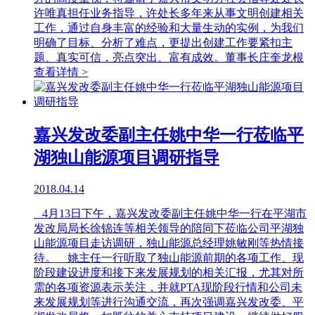
许唯真担任业务指导，许处长多年来从事文明创建相关
工作，通过自身丰富的经验和大量生动的实例，为我们
明确了目标、分析了难点，更提出创建工作要紧扣主
题、真实可信，亮点突出、富有成效。董事长庄奎龙根
查看详情 >
嘉兴发改委副主任姚中华一行莅临平
湖独山能源项目调研指导
2018.04.14
4月13日下午，嘉兴发改委副主任姚中华一行在平湖市
发改局局长徐锦连等相关领导的陪同下莅临公司平湖独
山能源项目走访调研，独山能源总经理姚敏刚等热情接
待。 姚主任一行听取了独山能源前期的各项工作、现
阶段建设进度和接下来发展规划的相关汇报，尤其对所
需的各项资源表示关注，并就PTA现阶段行情和公司未
来发展规划等进行沟通交流，再次强调嘉兴发改委、平