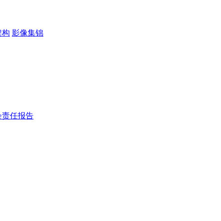
架构
影像集锦
会责任报告