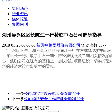
集团动态
行业资讯
媒体报道
集团内刊
湖州吴兴区区长陈江一行莅临中石公司调研指导
2018-01-25 00:00:00
新凤鸣集团股份有限公司
浏览次数
5377
1月24日下午，湖州吴兴区区长陈江一行在东林镇党委书记
陈区长一行听取了中石一期生产经营现状及二期相关情况的汇
心，勉励公司在现有的基础上，加快推进项目建设，切实打造
州的经济建设作出更大的贡献。
上一条
公司2017年度表彰大会隆重召开
下一条
公司消防安全工作培训会顺利召开