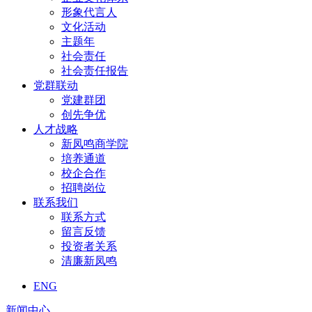
形象代言人
文化活动
主题年
社会责任
社会责任报告
党群联动
党建群团
创先争优
人才战略
新凤鸣商学院
培养通道
校企合作
招聘岗位
联系我们
联系方式
留言反馈
投资者关系
清廉新凤鸣
ENG
新闻中心