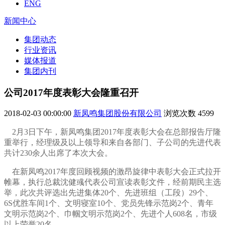
ENG
新闻中心
集团动态
行业资讯
媒体报道
集团内刊
公司2017年度表彰大会隆重召开
2018-02-03 00:00:00
新凤鸣集团股份有限公司
浏览次数
4599
2月3日下午，新凤鸣集团2017年度表彰大会在总部报告厅隆
重举行，经理级及以上领导和来自各部门、子公司的先进代表
共计230余人出席了本次大会。
在新凤鸣2017年度回顾视频的激昂旋律中表彰大会正式拉开
帷幕，执行总裁沈健彧代表公司宣读表彰文件，经前期民主选
举，此次共评选出先进集体20个、先进班组（工段）29个、
6S优胜车间1个、文明寝室10个、党员先锋示范岗2个、青年
文明示范岗2个、巾帼文明示范岗2个、先进个人608名，市级
以上荣誉20名。