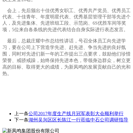
会上，先后颁出十佳优秀女职工、优秀共产党员、优秀员工
代表、十佳青年、年度明星代表、优秀基层管理干部等先进个
人，及先进集体、先进班组工段、示范岗、6S优胜车间等奖
项，5位来自各条线的先进代表
结合自身实际进行表态发言。
最后，总裁庄耀中作总结性讲话，号召全体员工向先进学
习，要在
公司上下营造学先进、赶先进、争当先进的
良好氛
围，同时
对先进们新一年的工作提出三点要求，
鼓励他们珍惜
荣誉、戒骄戒躁，始终保持先进本色，带领身边群众，树立更
高的目标、取得更大的成绩，为新凤鸣的发展贡献自己的光和
热。
上一条
公司2017年度生产线月冠军表彰大会顺利举行
下一条
湖州吴兴区区长陈江一行莅临中石公司调研指导