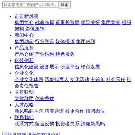
走进新凤鸣
集团简介
战略布局
董事长致辞
领导关怀
集团荣誉
组织
架构
影像集锦
新闻中心
集团动态
行业资讯
媒体报道
集团内刊
产品服务
产品介绍
产业结构
特色服务
科技创新
信息化建设
设备展示
研发平台
绿色发展
企业文化
企业文化体系
形象代言人
文化活动
主题年
社会责任
社
会责任报告
党群联动
党建群团
创先争优
人才战略
新凤鸣商学院
培养通道
校企合作
招聘岗位
联系我们
联系方式
留言反馈
投资者关系
清廉新凤鸣