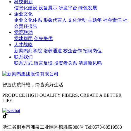
科技创新
信息化建设
设备展示
研发平台
绿色发展
企业文化
企业文化体系
形象代言人
文化活动
主题年
社会责任
社
会责任报告
党群联动
党建群团
创先争优
人才战略
新凤鸣商学院
培养通道
校企合作
招聘岗位
联系我们
联系方式
留言反馈
投资者关系
清廉新凤鸣
智造优质纤维，缔造美好生活
PRODUCE HIGH-QUALITY FIBERS, CREATE A BETTER
LIFE
浙江省桐乡市洲泉工业园区德胜路888号
Tel:0573-88519583