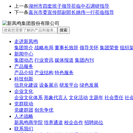
上一条
湖州市四套班子领导莅临中石调研指导
下一条
嘉兴市委宣传部副部长姚伟一行莅临指导
走进新凤鸣
集团简介
战略布局
董事长致辞
领导关怀
集团荣誉
组织
新闻中心
集团动态
行业资讯
媒体报道
集团内刊
产品服务
产品介绍
产业结构
特色服务
科技创新
信息化建设
设备展示
研发平台
绿色发展
企业文化
企业文化体系
形象代言人
文化活动
主题年
社会责任
社
党群联动
党建群团
创先争优
人才战略
新凤鸣商学院
培养通道
校企合作
招聘岗位
联系我们