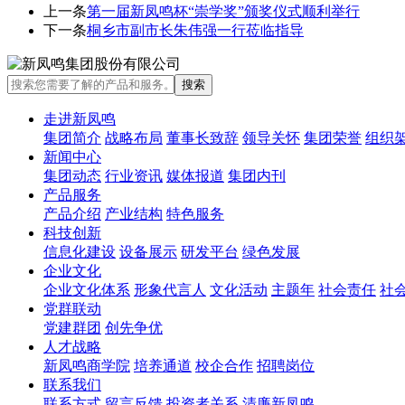
上一条
第一届新凤鸣杯“崇学奖”颁奖仪式顺利举行
下一条
桐乡市副市长朱伟强一行莅临指导
走进新凤鸣
集团简介
战略布局
董事长致辞
领导关怀
集团荣誉
组织
新闻中心
集团动态
行业资讯
媒体报道
集团内刊
产品服务
产品介绍
产业结构
特色服务
科技创新
信息化建设
设备展示
研发平台
绿色发展
企业文化
企业文化体系
形象代言人
文化活动
主题年
社会责任
社
党群联动
党建群团
创先争优
人才战略
新凤鸣商学院
培养通道
校企合作
招聘岗位
联系我们
联系方式
留言反馈
投资者关系
清廉新凤鸣