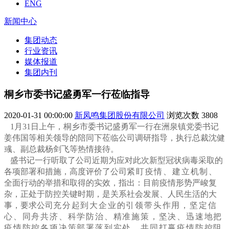
ENG
新闻中心
集团动态
行业资讯
媒体报道
集团内刊
桐乡市委书记盛勇军一行莅临指导
2020-01-31 00:00:00
新凤鸣集团股份有限公司
浏览次数
3808
1月31日上午，桐乡市委书记盛勇军一行在洲泉镇党委书记
姜伟国等相关领导的陪同下莅临公司调研指导，执行总裁沈健
彧、副总裁杨剑飞等热情接待。
盛书记一行听取了公司近期为应对此次新型冠状病毒采取的
各项部署和措施，高度评价了公司
紧盯疫情、建立机制、
全面行动的举措和取得的实效，指出：目前疫情形势严峻复
杂，正处于防控关键时期，是关系社会发展、人民生活的大
事，要求公司
充分起到大企业的引领带头作用，
坚定信
心、同舟共济、科学防治、精准施策，坚决、迅速地把
疫情防控各项决策部署落到实处，共同打赢疫情防控阻