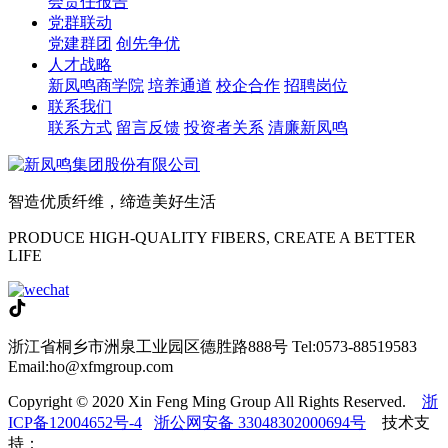
会责任报告
党群联动
党建群团
创先争优
人才战略
新凤鸣商学院
培养通道
校企合作
招聘岗位
联系我们
联系方式
留言反馈
投资者关系
清廉新凤鸣
智造优质纤维，缔造美好生活
PRODUCE HIGH-QUALITY FIBERS, CREATE A BETTER
LIFE
浙江省桐乡市洲泉工业园区德胜路888号
Tel:0573-88519583
Email:ho@xfmgroup.com
Copyright © 2020 Xin Feng Ming Group All Rights Reserved.
浙
ICP备12004652号-4
浙公网安备 33048302000694号
技术支
持：