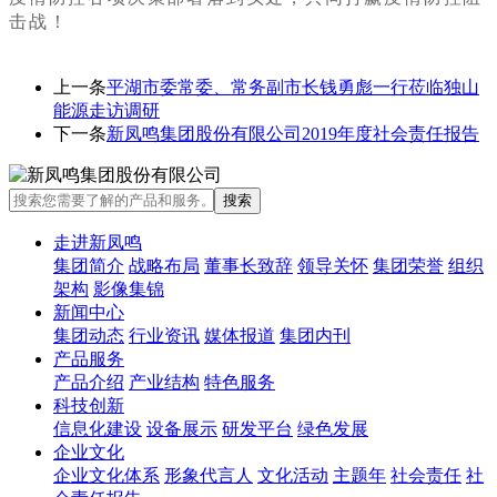
击战！
上一条
平湖市委常委、常务副市长钱勇彪一行莅临独山
能源走访调研
下一条
新凤鸣集团股份有限公司2019年度社会责任报告
走进新凤鸣
集团简介
战略布局
董事长致辞
领导关怀
集团荣誉
组织
架构
影像集锦
新闻中心
集团动态
行业资讯
媒体报道
集团内刊
产品服务
产品介绍
产业结构
特色服务
科技创新
信息化建设
设备展示
研发平台
绿色发展
企业文化
企业文化体系
形象代言人
文化活动
主题年
社会责任
社