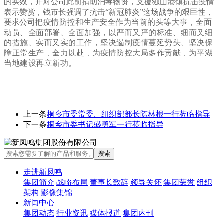
的实效，并对公司此前捐助消毒物资，支援独山港镇抗击疫情
表示赞赏，钱市长强调了抗击“新冠肺炎”这场战争的艰巨性，
要求公司
把疫情防控和生产安全作为当前的头等大事，全面
动员、全面部署、全面加强，以严而又严的标准、细而又细
的措施、实而又实的工作，坚决遏制疫情蔓延势头、坚决保
障正常生产，全力以赴，为疫情防控大局多作贡献，为平湖
当地建设再立新功。
上一条
桐乡市委常委、组织部部长陈林根一行莅临指导
下一条
桐乡市委书记盛勇军一行莅临指导
走进新凤鸣
集团简介
战略布局
董事长致辞
领导关怀
集团荣誉
组织
架构
影像集锦
新闻中心
集团动态
行业资讯
媒体报道
集团内刊