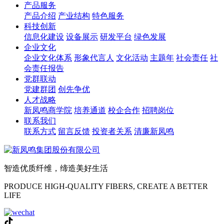
产品服务
产品介绍
产业结构
特色服务
科技创新
信息化建设
设备展示
研发平台
绿色发展
企业文化
企业文化体系
形象代言人
文化活动
主题年
社会责任
社
会责任报告
党群联动
党建群团
创先争优
人才战略
新凤鸣商学院
培养通道
校企合作
招聘岗位
联系我们
联系方式
留言反馈
投资者关系
清廉新凤鸣
智造优质纤维，缔造美好生活
PRODUCE HIGH-QUALITY FIBERS, CREATE A BETTER
LIFE