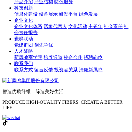
产品介绍
产业结构
特色服务
科技创新
信息化建设
设备展示
研发平台
绿色发展
企业文化
企业文化体系
形象代言人
文化活动
主题年
社会责任
社
会责任报告
党群联动
党建群团
创先争优
人才战略
新凤鸣商学院
培养通道
校企合作
招聘岗位
联系我们
联系方式
留言反馈
投资者关系
清廉新凤鸣
智造优质纤维，缔造美好生活
PRODUCE HIGH-QUALITY FIBERS, CREATE A BETTER
LIFE