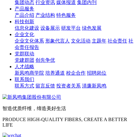
集团动态
行业资讯
媒体报道
集团内刊
产品服务
产品介绍
产业结构
特色服务
科技创新
信息化建设
设备展示
研发平台
绿色发展
企业文化
企业文化体系
形象代言人
文化活动
主题年
社会责任
社
会责任报告
党群联动
党建群团
创先争优
人才战略
新凤鸣商学院
培养通道
校企合作
招聘岗位
联系我们
联系方式
留言反馈
投资者关系
清廉新凤鸣
智造优质纤维，缔造美好生活
PRODUCE HIGH-QUALITY FIBERS, CREATE A BETTER
LIFE