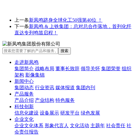
上一条
新凤鸣跻身全球化工50强第40位 ！
下一条
新凤鸣 & 上铁集团：总对总合作落地，首列化纤
直达专列鸣笛启程！
走进新凤鸣
集团简介
战略布局
董事长致辞
领导关怀
集团荣誉
组织
架构
影像集锦
新闻中心
集团动态
行业资讯
媒体报道
集团内刊
产品服务
产品介绍
产业结构
特色服务
科技创新
信息化建设
设备展示
研发平台
绿色发展
企业文化
企业文化体系
形象代言人
文化活动
主题年
社会责任
社
会责任报告