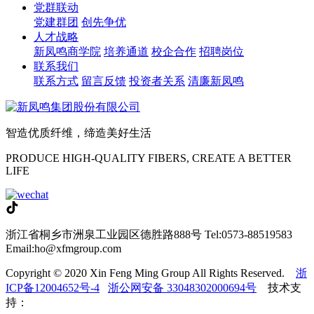
党群联动
党建群团
创先争优
人才战略
新凤鸣商学院
培养通道
校企合作
招聘岗位
联系我们
联系方式
留言反馈
投资者关系
清廉新凤鸣
智造优质纤维，缔造美好生活
PRODUCE HIGH-QUALITY FIBERS, CREATE A BETTER
LIFE
浙江省桐乡市洲泉工业园区德胜路888号
Tel:0573-88519583
Email:ho@xfmgroup.com
Copyright © 2020 Xin Feng Ming Group All Rights Reserved.
浙
ICP备12004652号-4
浙公网安备 33048302000694号
技术支
持：