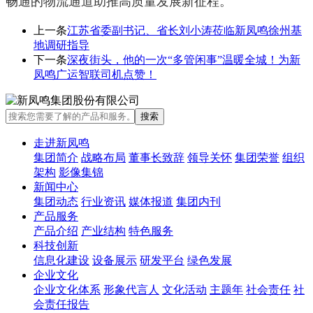
畅通的物流通道助推高质量发展新征程。
上一条
江苏省委副书记、省长刘小涛莅临新凤鸣徐州基
地调研指导
下一条
深夜街头，他的一次“多管闲事”温暖全城！为新
凤鸣广运智联司机点赞！
走进新凤鸣
集团简介
战略布局
董事长致辞
领导关怀
集团荣誉
组织
架构
影像集锦
新闻中心
集团动态
行业资讯
媒体报道
集团内刊
产品服务
产品介绍
产业结构
特色服务
科技创新
信息化建设
设备展示
研发平台
绿色发展
企业文化
企业文化体系
形象代言人
文化活动
主题年
社会责任
社
会责任报告