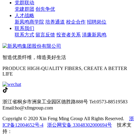
党群联动
党建群团
创先争优
人才战略
新凤鸣商学院
培养通道
校企合作
招聘岗位
联系我们
联系方式
留言反馈
投资者关系
清廉新凤鸣
智造优质纤维，缔造美好生活
PRODUCE HIGH-QUALITY FIBERS, CREATE A BETTER
LIFE
浙江省桐乡市洲泉工业园区德胜路888号
Tel:0573-88519583
Email:ho@xfmgroup.com
Copyright © 2020 Xin Feng Ming Group All Rights Reserved.
浙
ICP备12004652号-4
浙公网安备 33048302000694号
技术支
持：