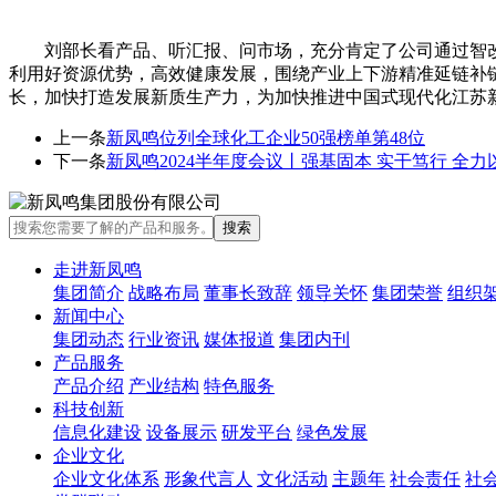
刘部长看产品、听汇报、问市场，充分肯定了公司通过智
利用好资源优势，高效健康发展，围绕产业上下游精准延链补
长，加快打造发展新质生产力，为加快推进中国式现代化江苏
上一条
新凤鸣位列全球化工企业50强榜单第48位
下一条
新凤鸣2024半年度会议丨强基固本 实干笃行 全
走进新凤鸣
集团简介
战略布局
董事长致辞
领导关怀
集团荣誉
组织
新闻中心
集团动态
行业资讯
媒体报道
集团内刊
产品服务
产品介绍
产业结构
特色服务
科技创新
信息化建设
设备展示
研发平台
绿色发展
企业文化
企业文化体系
形象代言人
文化活动
主题年
社会责任
社