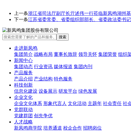
上一条
浙江省司法厅副厅长亓述伟一行莅临新凤鸣湖州基
下一条
江苏省委常委、省委组织部部长、省委政法委书记
走进新凤鸣
集团简介
战略布局
董事长致辞
领导关怀
集团荣誉
组织
新闻中心
集团动态
行业资讯
媒体报道
集团内刊
产品服务
产品介绍
产业结构
特色服务
科技创新
信息化建设
设备展示
研发平台
绿色发展
企业文化
企业文化体系
形象代言人
文化活动
主题年
社会责任
社
党群联动
党建群团
创先争优
人才战略
新凤鸣商学院
培养通道
校企合作
招聘岗位